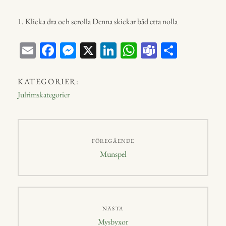
1. Klicka dra och scrolla Denna skickar båd etta nolla
E
Fa
M
X
Li
W
Te
D
m
ce
ess
nk
ha
a
el
ail
bo
en
ed
ts
m
a
KATEGORIER:
ok
ge
In
A
s
Julrimskategorier
r
p
p
Inläggsnavigering
FÖREGÅENDE
Föregående
Munspel
inlägg:
NÄSTA
Nästa
Mysbyxor