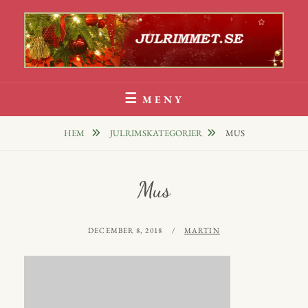
Hoppa
till
innehåll
Julrim Och Julklappsrim
1000 TALS JULRIM TILL DINA JULKLAPPAR
MENY
HEM
JULRIMSKATEGORIER
MUS
Mus
PUBLICERAT
AV
DECEMBER 8, 2018
MARTIN