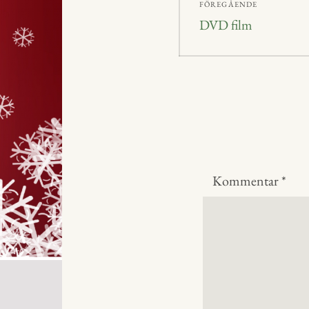
FÖREGÅENDE
Föregående
DVD film
inlägg:
Kommentar
*