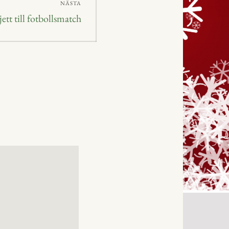
NÄSTA
sta
jett till fotbollsmatch
ägg: