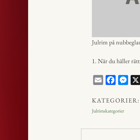
Julrim på nubbegla
1. När du häller rät
E
Fa
M
m
ce
ess
ail
bo
en
KATEGORIER:
ok
ge
Julrimskategorier
r
Inläggsnavig