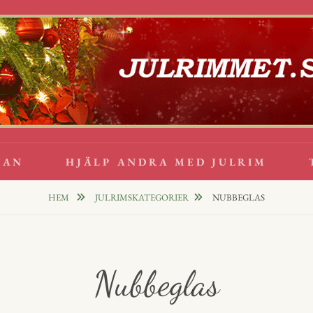
lappsrim
PPAR
GAN
HJÄLP ANDRA MED JULRIM
HEM
JULRIMSKATEGORIER
NUBBEGLAS
Nubbeglas