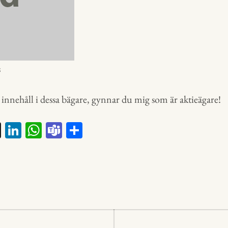
s
t innehåll i dessa bägare, gynnar du mig som är aktieägare!
X
Li
W
Te
D
nk
ha
a
el
ed
ts
m
a
In
A
s
p
p
ering