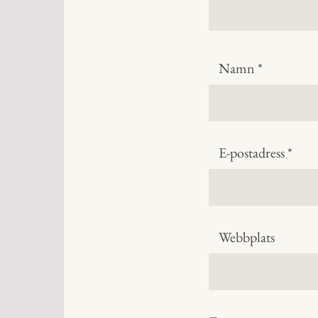
Namn
*
E-postadress
*
Webbplats