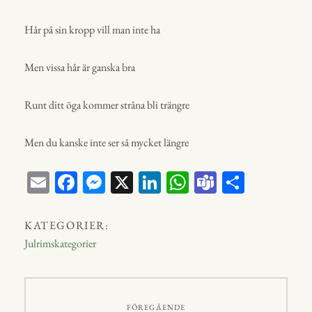
Hår på sin kropp vill man inte ha
Men vissa hår är ganska bra
Runt ditt öga kommer stråna bli trängre
Men du kanske inte ser så mycket längre
E
Fa
M
X
Li
W
Te
D
m
ce
ess
nk
ha
a
el
ail
bo
en
ed
ts
m
a
KATEGORIER:
ok
ge
In
A
s
Julrimskategorier
r
p
p
Inläggsnavigering
FÖREGÅENDE