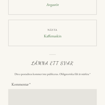
Föregående
Avgasrör
inlägg:
NÄSTA
Nästa
Kaffemaskin
inlägg:
LÄMNA ETT SVAR
Din e-postadress kommer inte publiceras.
Obligatoriska fält är märkta
*
Kommentar
*