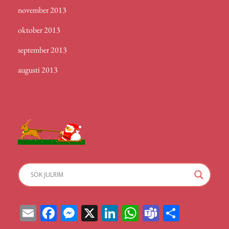
november 2013
oktober 2013
september 2013
augusti 2013
E
Fa
M
X
Li
W
Te
D