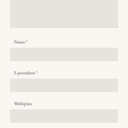
Namn
*
E-postadress
*
Webbplats