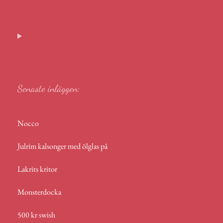
m
ce
ess
nk
ha
a
el
ail
bo
en
ed
ts
m
a
ok
ge
In
A
s
r
p
p
Senaste inläggen:
Nocco
Julrim kalsonger med ölglas på
Lakrits kritor
Monsterdocka
500 kr swish