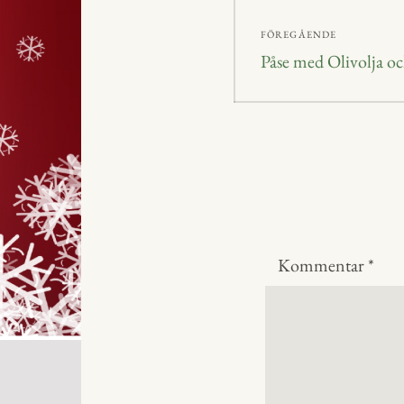
Inläggsnavig
FÖREGÅENDE
Föregående
Påse med Olivolja oc
inlägg:
Kommentar
*