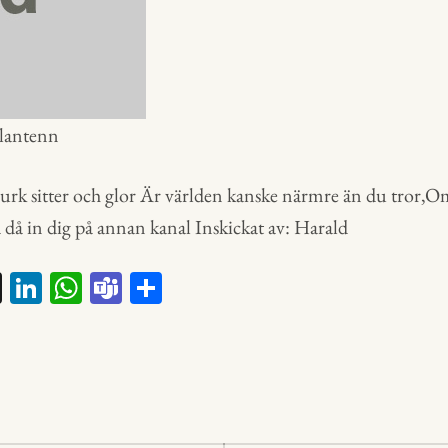
olantenn
rk sitter och glor Är världen kanske närmre än du tror,O
 då in dig på annan kanal Inskickat av: Harald
X
Li
W
Te
D
nk
ha
a
el
ed
ts
m
a
In
A
s
p
p