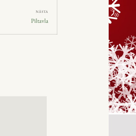
NÄSTA
Nästa
Piltavla
inlägg: