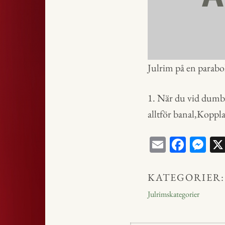
Julrim på en parab
1. När du vid dumbu
alltför banal,Koppla
E
Fa
M
m
ce
ess
ail
bo
en
KATEGORIER:
ok
ge
Julrimskategorier
r