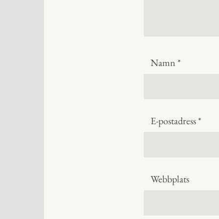
Namn
*
E-postadress
*
Webbplats