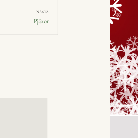
NÄSTA
Nästa
Pjäxor
inlägg: