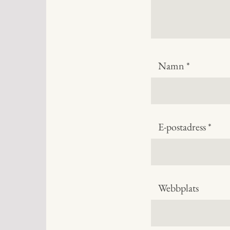
Namn
*
E-postadress
*
Webbplats