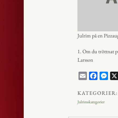
Julrim på en Pizza
1. Om du tröttnat p
Larsson
E
Fa
M
m
ce
ess
ail
bo
en
KATEGORIER:
ok
ge
Julrimskategorier
r