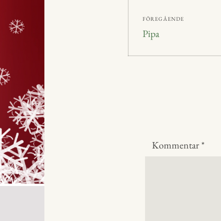
Inläggsnavig
FÖREGÅENDE
Föregående
Pipa
inlägg:
Kommentar
*