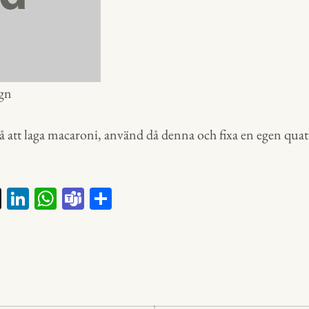
ugn
å att laga macaroni, använd då denna och fixa en egen quat
X
Li
W
Te
D
nk
ha
a
el
ed
ts
m
a
In
A
s
p
p