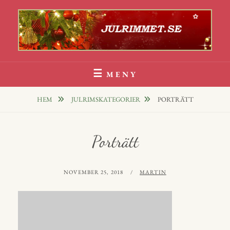
Hoppa
till
innehåll
Julrim Och Julklappsrim
1000 TALS JULRIM TILL DINA JULKLAPPAR
MENY
HEM
JULRIMSKATEGORIER
PORTRÄTT
Porträtt
PUBLICERAT
AV
NOVEMBER 25, 2018
MARTIN