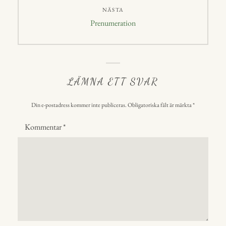
NÄSTA
Nästa
Prenumeration
inlägg:
LÄMNA ETT SVAR
Din e-postadress kommer inte publiceras.
Obligatoriska fält är märkta
*
Kommentar
*