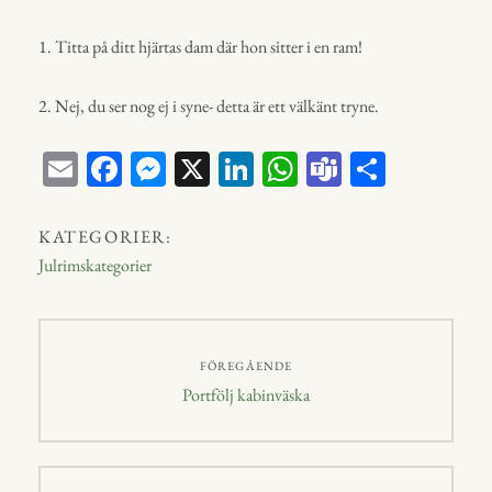
1. Titta på ditt hjärtas dam där hon sitter i en ram!
2. Nej, du ser nog ej i syne- detta är ett välkänt tryne.
E
Fa
M
X
Li
W
Te
D
m
ce
ess
nk
ha
a
el
ail
bo
en
ed
ts
m
a
KATEGORIER:
ok
ge
In
A
s
Julrimskategorier
r
p
p
Inläggsnavigering
FÖREGÅENDE
Föregående
Portfölj kabinväska
inlägg: