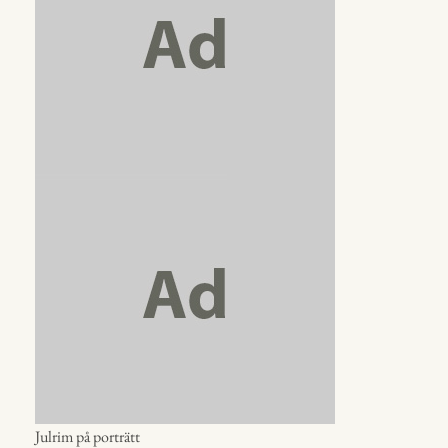
Julrim på porträtt