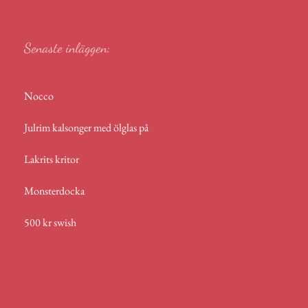
p
Senaste inläggen:
Nocco
Julrim kalsonger med ölglas på
Lakrits kritor
Monsterdocka
500 kr swish