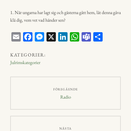
1. När ungarna har lagt sig och gästerna gått hem, låt denna gåva
klä dig, vem vet vad händer sen?
E
Fa
M
X
Li
W
Te
D
m
ce
ess
nk
ha
a
el
ail
bo
en
ed
ts
m
a
KATEGORIER:
ok
ge
In
A
s
Julrimskategorier
r
p
p
Inläggsnavigering
FÖREGÅENDE
Föregående
Radio
inlägg:
NÄSTA