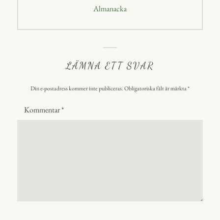
Nästa
Almanacka
inlägg:
LÄMNA ETT SVAR
Din e-postadress kommer inte publiceras.
Obligatoriska fält är märkta
*
Kommentar
*