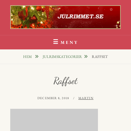
Hoppa
till
innehåll
Julrim Och Julklappsrim
1000 TALS JULRIM TILL DINA JULKLAPPAR
MENY
HEM
JULRIMSKATEGORIER
RAFFSET
Raffset
PUBLICERAT
AV
DECEMBER 8, 2018
MARTIN