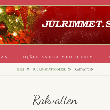
lappsrim
PPAR
GAN
HJÄLP ANDRA MED JULRIM
HEM
JULRIMSKATEGORIER
RAKVATTEN
Rakvatten