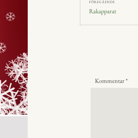
FÖREGÅENDE
Föregående
Rakapparat
inlägg:
Kommentar
*