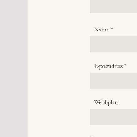
Namn
*
E-postadress
*
Webbplats