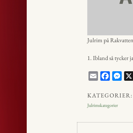
Julrim på Rakvatte
1. Ibland så tycker 
E
Fa
M
m
ce
ess
ail
bo
en
KATEGORIER:
ok
ge
Julrimskategorier
r
Inläggsnavig