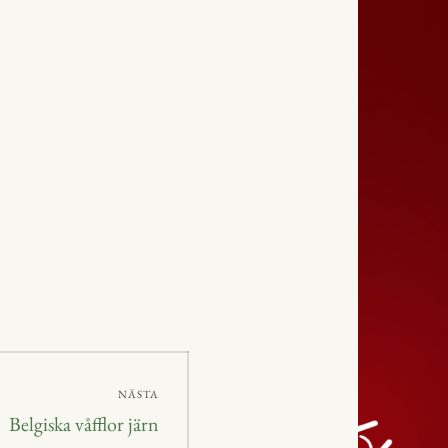
NÄSTA
Nästa
Belgiska våfflor järn