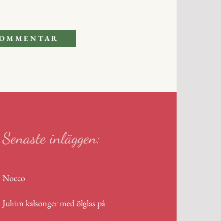
Senaste inläggen:
Nocco
Julrim kalsonger med ölglas på