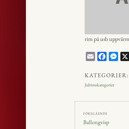
rim på usb uppvärm
E
Fa
M
m
ce
ess
ail
bo
en
KATEGORIER:
ok
ge
Julrimskategorier
r
Inläggsnavig
FÖREGÅENDE
Föregående
Ballongvisp