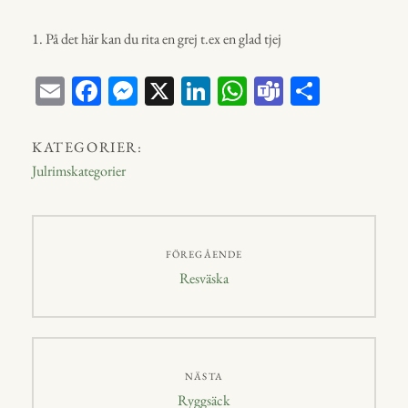
1. På det här kan du rita en grej t.ex en glad tjej
E
Fa
M
X
Li
W
Te
D
m
ce
ess
nk
ha
a
el
ail
bo
en
ed
ts
m
a
KATEGORIER:
ok
ge
In
A
s
Julrimskategorier
r
p
p
Inläggsnavigering
FÖREGÅENDE
Föregående
Resväska
inlägg:
NÄSTA
Nästa
Ryggsäck