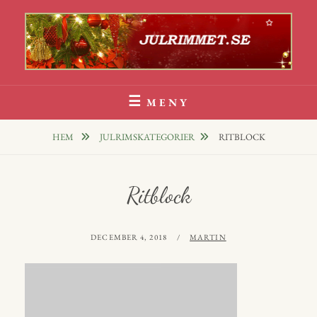
Hoppa
till
innehåll
Julrim Och Julklappsrim
1000 TALS JULRIM TILL DINA JULKLAPPAR
MENY
HEM
JULRIMSKATEGORIER
RITBLOCK
Ritblock
PUBLICERAT
AV
DECEMBER 4, 2018
MARTIN