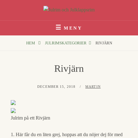
Hoppa
till
innehåll
Julrim Och Julklappsrim
1000 TALS JULRIM TILL DINA JULKLAPPAR
MENY
HEM
JULRIMSKATEGORIER
RIVJÄRN
Rivjärn
PUBLICERAT
AV
DECEMBER 15, 2018
MARTIN
Julrim på ett Rivjärn
1. Här får du en liten grej, hoppas att du nöjer dej för med