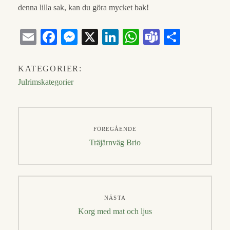
denna lilla sak, kan du göra mycket bak!
E
Fa
M
X
Li
W
Te
D
m
ce
es
nk
ha
a
el
ail
bo
se
ed
ts
m
a
KATEGORIER:
ok
ng
In
A
s
Julrimskategorier
er
pp
Inläggsnavigering
FÖREGÅENDE
Föregående
Träjärnväg Brio
inlägg:
NÄSTA
Nästa
Korg med mat och ljus
inlägg: