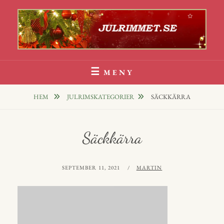
Hoppa
till
innehåll
Julrim Och Julklappsrim
1000 TALS JULRIM TILL DINA JULKLAPPAR
MENY
HEM
JULRIMSKATEGORIER
SÄCKKÄRRA
Säckkärra
PUBLICERAT
AV
SEPTEMBER 11, 2021
MARTIN