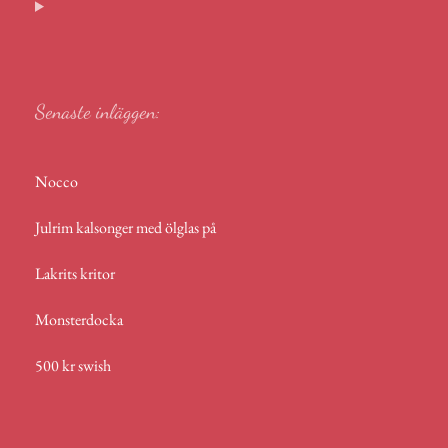
r
p
p
Senaste inläggen:
Nocco
Julrim kalsonger med ölglas på
Lakrits kritor
Monsterdocka
500 kr swish