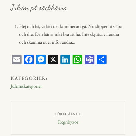
Julrim på säckkärra
Hej och hå, va lätt det kommer att gå. Nu slipper ni släpa
och dra. Den här är mkt bra att ha. Inte skjutsa varandra
och skämma ut er inför andra…
E
Fa
M
X
Li
W
Te
D
m
ce
ess
nk
ha
a
el
ail
bo
en
ed
ts
m
a
KATEGORIER:
ok
ge
In
A
s
Julrimskategorier
r
p
p
Inläggsnavigering
FÖREGÅENDE
Föregående
Regnbyxor
inlägg: