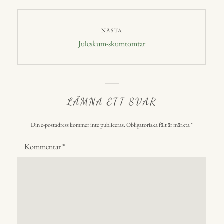
NÄSTA
Nästa
Juleskum-skumtomtar
inlägg:
LÄMNA ETT SVAR
Din e-postadress kommer inte publiceras.
Obligatoriska fält är märkta
*
Kommentar
*