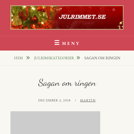
Hoppa
till
innehåll
Julrim Och Julklappsrim
1000 TALS JULRIM TILL DINA JULKLAPPAR
MENY
HEM
JULRIMSKATEGORIER
SAGAN OM RINGEN
Sagan om ringen
PUBLICERAT
AV
DECEMBER 2, 2018
MARTIN