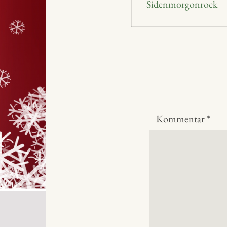
Föregående
Sidenmorgonrock
inlägg:
Kommentar
*