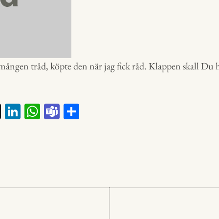
mången tråd, köpte den när jag fick råd. Klappen skall Du h
X
Li
W
Te
D
nk
ha
a
el
ed
ts
m
a
In
A
s
p
p
ering