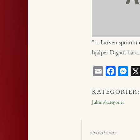
”1. Larven spunnit 
hjälper Dig att bära.
E
Fa
M
m
ce
ess
ail
bo
en
KATEGORIER:
ok
ge
Julrimskategorier
r
Inläggsnavig
FÖREGÅENDE