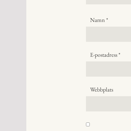
Namn
*
E-postadress
*
Webbplats