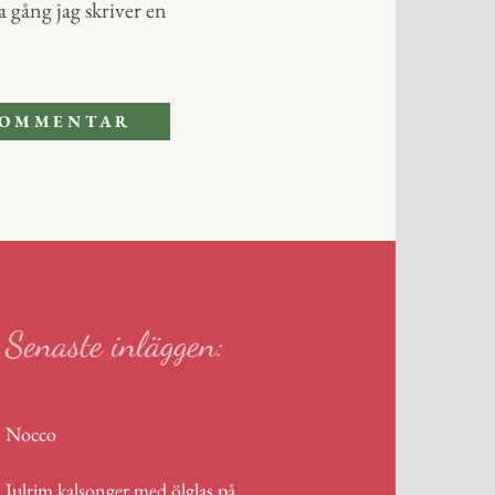
 gång jag skriver en
Senaste inläggen:
Nocco
Julrim kalsonger med ölglas på