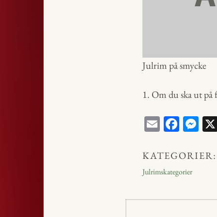
Julrim på smycke
1. Om du ska ut på f
E
Fa
M
m
ce
ess
ail
bo
en
KATEGORIER:
ok
ge
Julrimskategorier
r
Inläggsnavig