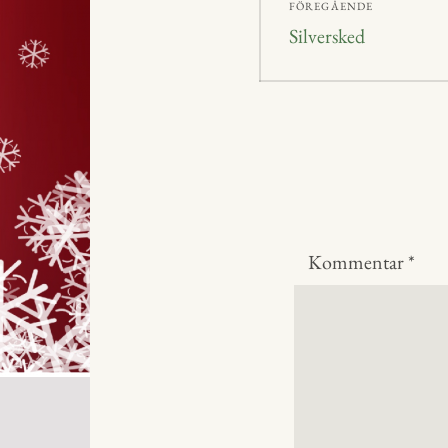
FÖREGÅENDE
Föregående
Silversked
inlägg:
Kommentar
*