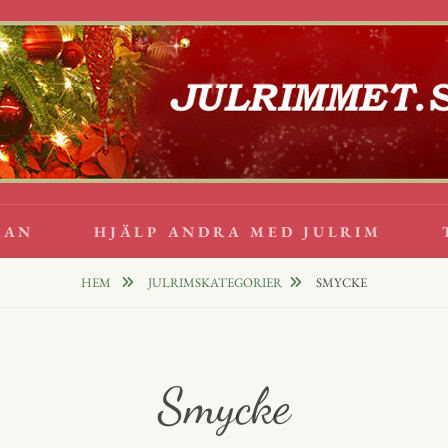
lappsrim
PPAR
GAN
HJÄLP ANDRA MED JULRIM
HEM
JULRIMSKATEGORIER
SMYCKE
Smycke