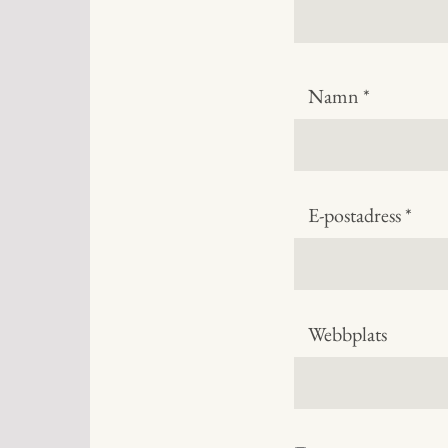
Namn
*
E-postadress
*
Webbplats