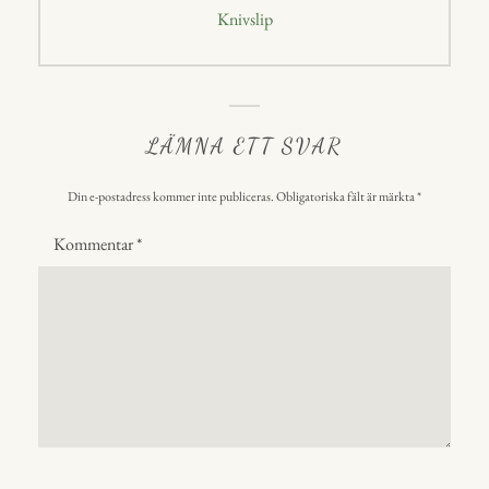
Nästa
Knivslip
inlägg:
LÄMNA ETT SVAR
Din e-postadress kommer inte publiceras.
Obligatoriska fält är märkta
*
Kommentar
*