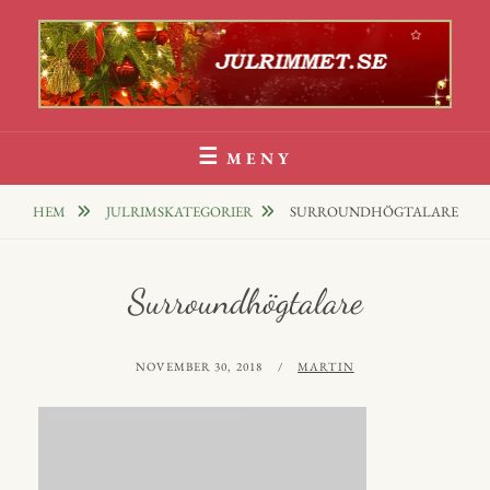
Hoppa
till
innehåll
Julrim Och Julklappsrim
1000 TALS JULRIM TILL DINA JULKLAPPAR
MENY
HEM
JULRIMSKATEGORIER
SURROUNDHÖGTALARE
Surroundhögtalare
PUBLICERAT
AV
NOVEMBER 30, 2018
MARTIN