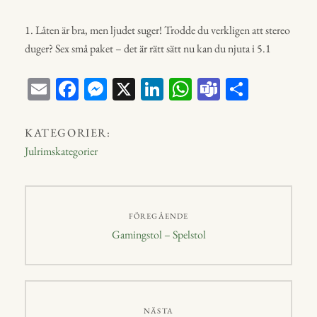
1. Låten är bra, men ljudet suger! Trodde du verkligen att stereo
duger? Sex små paket – det är rätt sätt nu kan du njuta i 5.1
E
Fa
M
X
Li
W
Te
D
m
ce
ess
nk
ha
a
el
ail
bo
en
ed
ts
m
a
KATEGORIER:
ok
ge
In
A
s
Julrimskategorier
r
p
p
Inläggsnavigering
FÖREGÅENDE
Föregående
Gamingstol – Spelstol
inlägg:
NÄSTA