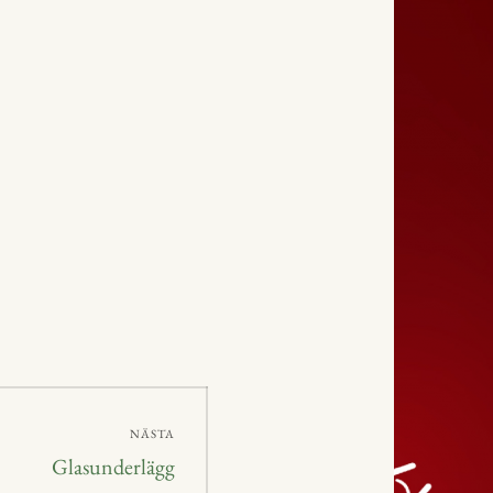
NÄSTA
Nästa
Glasunderlägg