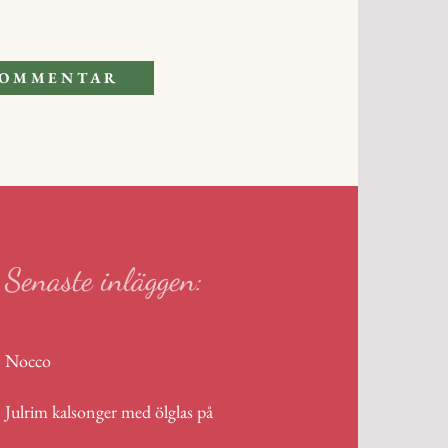
Senaste inläggen:
Nocco
Julrim kalsonger med ölglas på