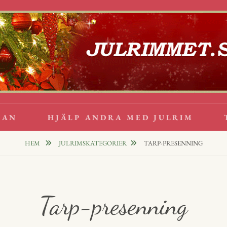
lappsrim
PPAR
GAN
HJÄLP ANDRA MED JULRIM
HEM
JULRIMSKATEGORIER
TARP-PRESENNING
Tarp-presenning