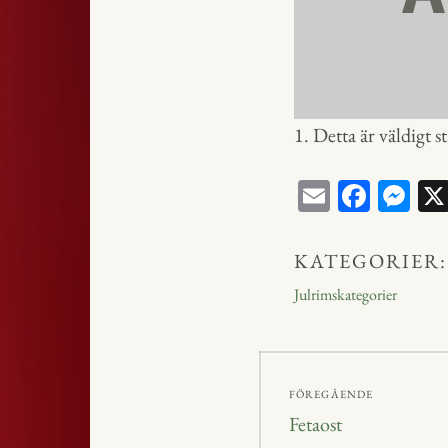
1. Detta är väldigt s
E
Fa
M
m
ce
ess
ail
bo
en
KATEGORIER:
ok
ge
Julrimskategorier
r
Inläggsnavig
FÖREGÅENDE
Föregående
Fetaost