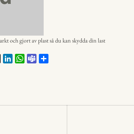
tarkt och gjort av plast så du kan skydda din last
X
Li
W
Te
D
nk
ha
a
el
ed
ts
m
a
In
A
s
p
p
ering