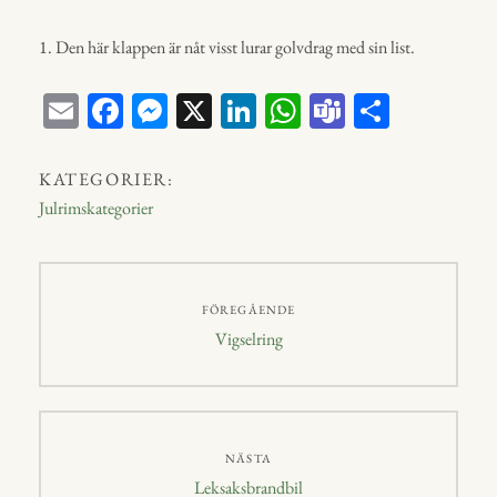
1. Den här klappen är nåt visst lurar golvdrag med sin list.
E
Fa
M
X
Li
W
Te
D
m
ce
ess
nk
ha
a
el
ail
bo
en
ed
ts
m
a
KATEGORIER:
ok
ge
In
A
s
Julrimskategorier
r
p
p
Inläggsnavigering
FÖREGÅENDE
Föregående
Vigselring
inlägg:
NÄSTA
Nästa
Leksaksbrandbil