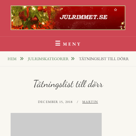
Hoppa
till
innehåll
Julrim Och Julklappsrim
1000 TALS JULRIM TILL DINA JULKLAPPAR
MENY
HEM
JULRIMSKATEGORIER
TÄTNINGSLIST TILL DÖRR
Tätningslist till dörr
PUBLICERAT
AV
DECEMBER 15, 2018
MARTIN