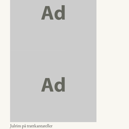
Julrim på trattkantareller