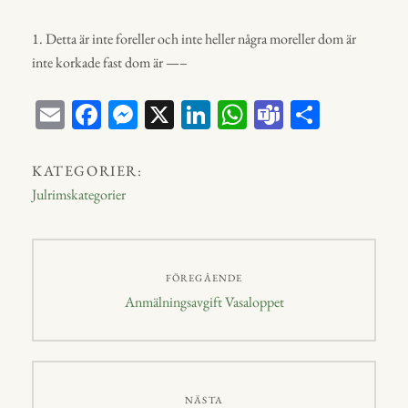
1. Detta är inte foreller och inte heller några moreller dom är
inte korkade fast dom är —–
E
Fa
M
X
Li
W
Te
D
m
ce
ess
nk
ha
a
el
ail
bo
en
ed
ts
m
a
KATEGORIER:
ok
ge
In
A
s
Julrimskategorier
r
p
p
Inläggsnavigering
FÖREGÅENDE
Föregående
Anmälningsavgift Vasaloppet
inlägg:
NÄSTA