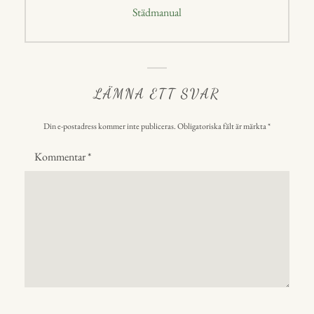
Nästa
Städmanual
inlägg:
LÄMNA ETT SVAR
Din e-postadress kommer inte publiceras.
Obligatoriska fält är märkta
*
Kommentar
*