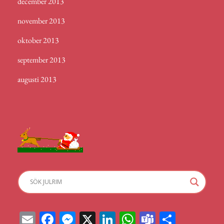
december 2013
november 2013
oktober 2013
september 2013
augusti 2013
E
Fa
M
X
Li
W
Te
D