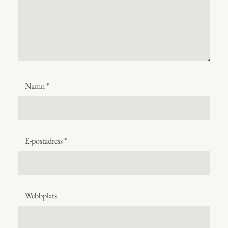
Namn
*
E-postadress
*
Webbplats