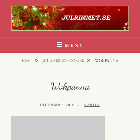
Hoppa
till
innehåll
Julrim Och Julklappsrim
1000 TALS JULRIM TILL DINA JULKLAPPAR
MENY
HEM
JULRIMSKATEGORIER
WOKPANNA
Wokpanna
PUBLICERAT
AV
DECEMBER 4, 2018
MARTIN