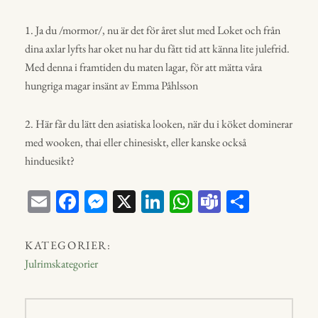
1. Ja du /mormor/, nu är det för året slut med Loket och från
dina axlar lyfts har oket nu har du fått tid att känna lite julefrid.
Med denna i framtiden du maten lagar, för att mätta våra
hungriga magar insänt av Emma Påhlsson
2. Här får du lätt den asiatiska looken, när du i köket dominerar
med wooken, thai eller chinesiskt, eller kanske också
hinduesikt?
E
Fa
M
X
Li
W
Te
D
m
ce
ess
nk
ha
a
el
ail
bo
en
ed
ts
m
a
KATEGORIER:
ok
ge
In
A
s
Julrimskategorier
r
p
p
Inläggsnavigering