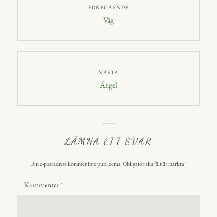
FÖREGÅENDE
Föregående
Våg
inlägg:
NÄSTA
Nästa
Ängel
inlägg:
LÄMNA ETT SVAR
Din e-postadress kommer inte publiceras.
Obligatoriska fält är märkta
*
Kommentar
*