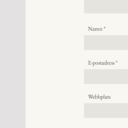
Namn
*
E-postadress
*
Webbplats