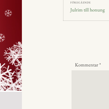
FÖREGÅENDE
Föregående
Julrim till honung
inlägg:
Kommentar
*