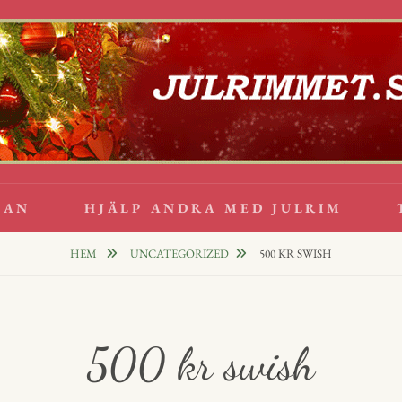
lappsrim
PPAR
GAN
HJÄLP ANDRA MED JULRIM
HEM
UNCATEGORIZED
500 KR SWISH
500 kr swish