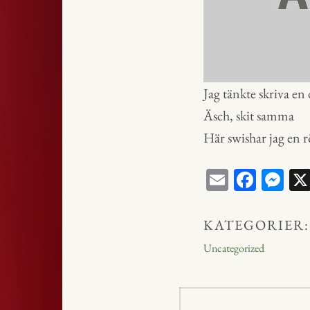
Jag tänkte skriva en
Äsch, skit samma
Här swishar jag en 
E
Fa
M
m
ce
ess
ail
bo
en
KATEGORIER:
ok
ge
Uncategorized
r
Inläggsnavig