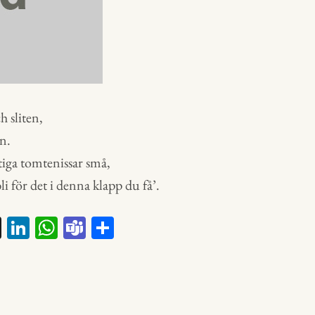
h sliten,
n.
tiga tomtenissar små,
i för det i denna klapp du få’.
X
Li
W
Te
D
nk
ha
a
el
ed
ts
m
a
In
A
s