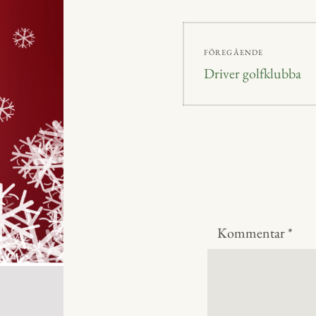
r
Inläggsnavig
FÖREGÅENDE
Föregående
Driver golfklubba
inlägg:
Kommentar
*