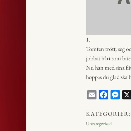
1.
Tomten trött, seg oc
jobbat hårt som bite
Nu han med sina fli
hoppas du glad ska bl
E
Fa
M
m
ce
ess
ail
bo
en
KATEGORIER:
ok
ge
Uncategorized