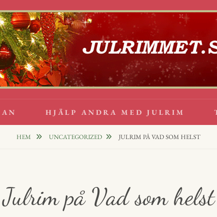
lappsrim
PPAR
GAN
HJÄLP ANDRA MED JULRIM
HEM
UNCATEGORIZED
JULRIM PÅ VAD SOM HELST
Julrim på Vad som helst