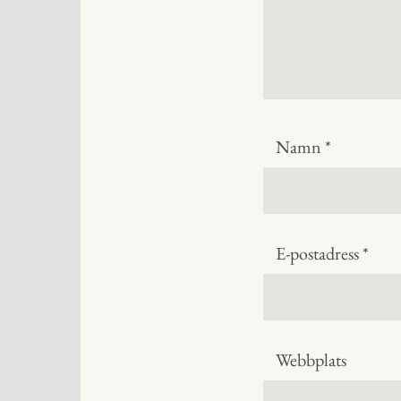
Namn
*
E-postadress
*
Webbplats