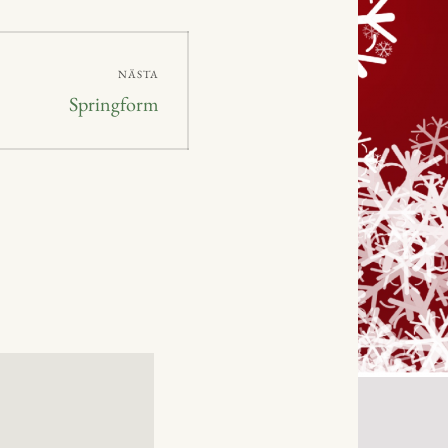
NÄSTA
Nästa
Springform
inlägg: