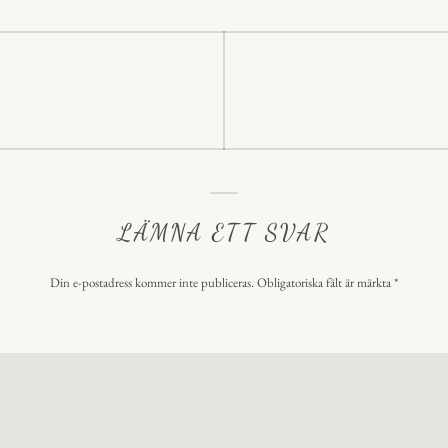
p
p
ering
LÄMNA ETT SVAR
Din e-postadress kommer inte publiceras.
Obligatoriska fält är märkta
*