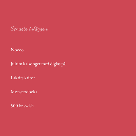
r
p
p
Senaste inläggen:
Nocco
Julrim kalsonger med ölglas på
Lakrits kritor
Monsterdocka
500 kr swish