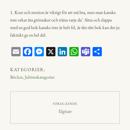
1. Kost och motion är viktigt för att må bra, men man kanske
inte orkar äta grönsaker och träna varje da’. Sitta och slappa
med en god bok kanske inte är helt fel, är det rätt bok kan det ju
faktiskt ge en hel del.
E
Fa
M
X
Li
W
Te
D
m
ce
ess
nk
ha
a
el
ail
bo
en
ed
ts
m
a
KATEGORIER:
ok
ge
In
A
s
Böcker
,
Julrimskategorier
r
p
p
Inläggsnavigering
FÖREGÅENDE
Föregående
Elgitarr
inlägg: