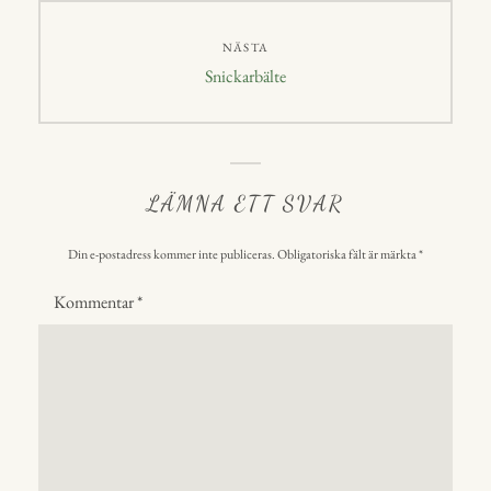
NÄSTA
Nästa
Snickarbälte
inlägg:
LÄMNA ETT SVAR
Din e-postadress kommer inte publiceras.
Obligatoriska fält är märkta
*
Kommentar
*