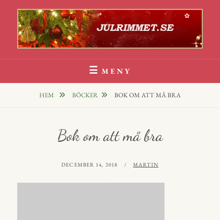
Hoppa
till
innehåll
Julrim Och Julklappsrim
1000 TALS JULRIM TILL DINA JULKLAPPAR
MENY
HEM
BÖCKER
BOK OM ATT MÅ BRA
Bok om att må bra
PUBLICERAT
AV
DECEMBER 14, 2018
MARTIN