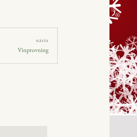
NÄSTA
Nästa
Vinprovning
inlägg: