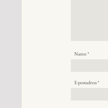
Namn
*
E-postadress
*