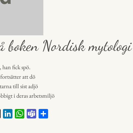
å boken Nordisk mytologi
han fick spö.
fortsätter att dö
arna till sist adjö
obbigt i deras arbetsmiljö
X
Li
W
Te
D
nk
ha
a
el
ed
ts
m
a