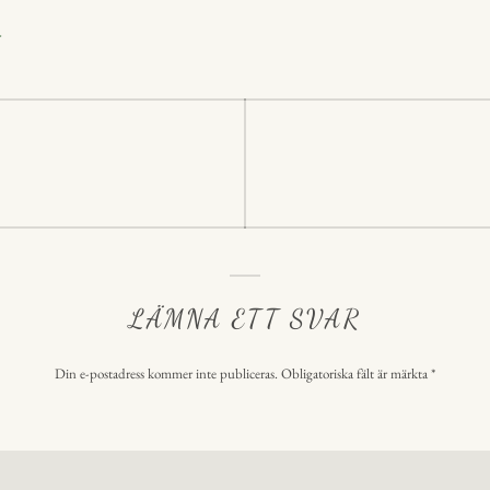
In
A
s
r
p
p
ering
LÄMNA ETT SVAR
Din e-postadress kommer inte publiceras.
Obligatoriska fält är märkta
*