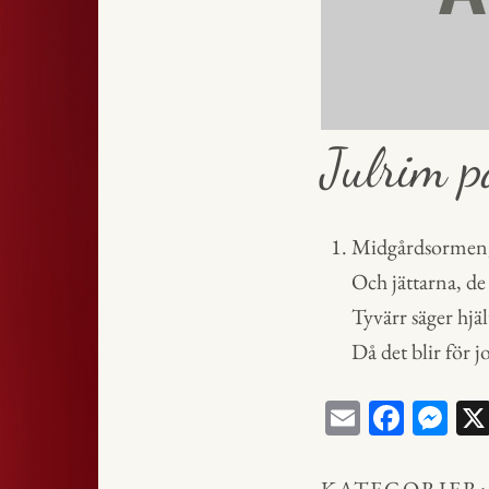
Julrim p
Midgårdsormen, 
Och jättarna, de 
Tyvärr säger hjält
Då det blir för j
E
Fa
M
m
ce
ess
ail
bo
en
KATEGORIER: