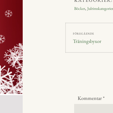
ok
ge
,
Böcker
Julrimskategorie
r
Inläggsnavig
FÖREGÅENDE
Föregående
Träningsbyxor
inlägg:
Kommentar
*