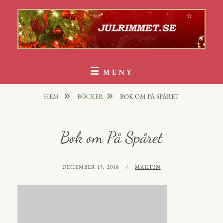
Hoppa
till
innehåll
Julrim Och Julklappsrim
1000 TALS JULRIM TILL DINA JULKLAPPAR
MENY
HEM
BÖCKER
BOK OM PÅ SPÅRET
Bok om På Spåret
PUBLICERAT
AV
DECEMBER 15, 2018
MARTIN