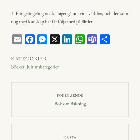
1. Plingelingeling nu ska tåget gå ut i vida världen, och den som
nog med kunskap har får följa med på färden
E
Fa
M
X
Li
W
Te
D
m
ce
ess
nk
ha
a
el
ail
bo
en
ed
ts
m
a
KATEGORIER:
ok
ge
In
A
s
Böcker
,
Julrimskategorier
r
p
p
Inläggsnavigering
FÖREGÅENDE
Föregående
Bok om Bakning
inlägg:
NÄSTA