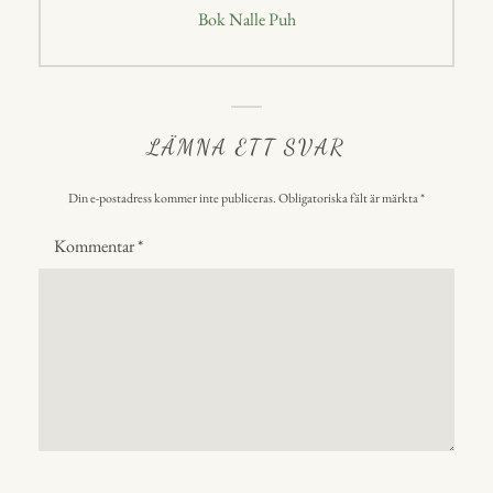
Nästa
Bok Nalle Puh
inlägg:
LÄMNA ETT SVAR
Din e-postadress kommer inte publiceras.
Obligatoriska fält är märkta
*
Kommentar
*