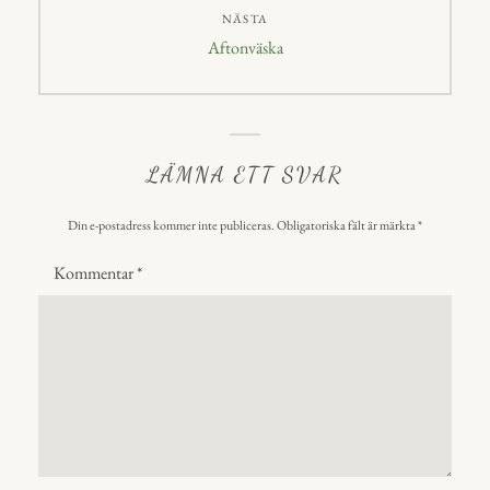
NÄSTA
Nästa
Aftonväska
inlägg:
LÄMNA ETT SVAR
Din e-postadress kommer inte publiceras.
Obligatoriska fält är märkta
*
Kommentar
*