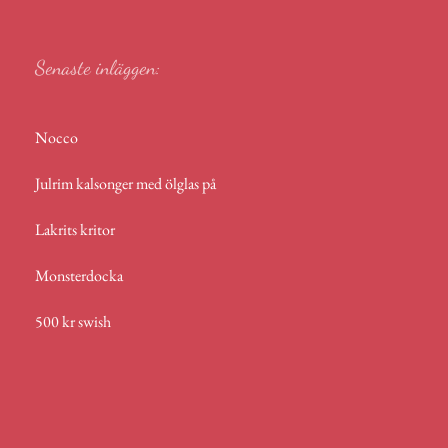
p
Senaste inläggen:
Nocco
Julrim kalsonger med ölglas på
Lakrits kritor
Monsterdocka
500 kr swish