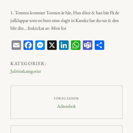
1. Tomten kommer Tomten är här, Han sliter & han bär På de
julklappar som en liten nisse slagit in Kanske har du tur & den
blir din… Inskickat av: Mini Ior
E
Fa
M
X
Li
W
Te
D
m
ce
ess
nk
ha
a
el
ail
bo
en
ed
ts
m
a
KATEGORIER:
ok
ge
In
A
s
Julrimskategorier
r
p
p
Inläggsnavigering
FÖREGÅENDE
Föregående
Adressbok
inlägg: