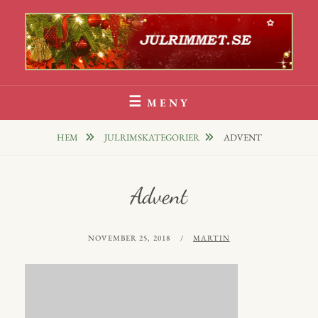
Hoppa
till
innehåll
Julrim Och Julklappsrim
1000 TALS JULRIM TILL DINA JULKLAPPAR
MENY
HEM
JULRIMSKATEGORIER
ADVENT
Advent
PUBLICERAT
AV
NOVEMBER 25, 2018
MARTIN