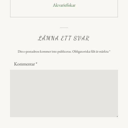
Nästa
Akvariefiskar
inlägg:
LÄMNA ETT SVAR
Din e-postadress kommer inte publiceras.
Obligatoriska fält är märkta
*
Kommentar
*