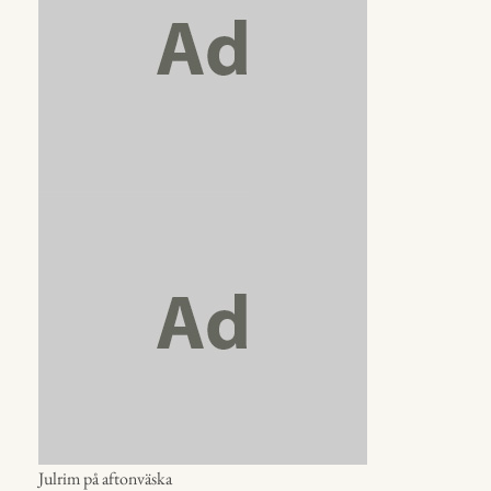
Julrim på aftonväska