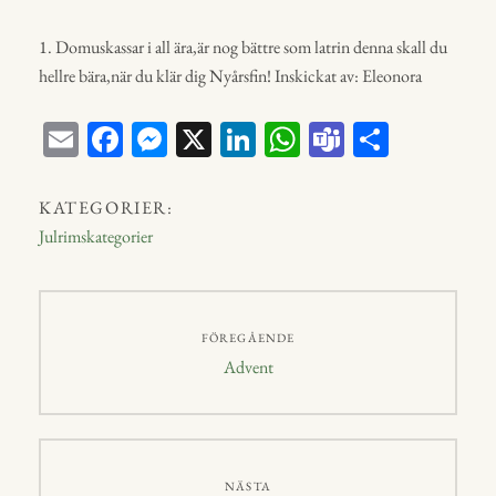
1. Domuskassar i all ära,är nog bättre som latrin denna skall du
hellre bära,när du klär dig Nyårsfin! Inskickat av: Eleonora
E
Fa
M
X
Li
W
Te
D
m
ce
ess
nk
ha
a
el
ail
bo
en
ed
ts
m
a
KATEGORIER:
ok
ge
In
A
s
Julrimskategorier
r
p
p
Inläggsnavigering
FÖREGÅENDE
Föregående
Advent
inlägg:
NÄSTA