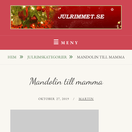
Hoppa
till
innehåll
Julrim Och Julklappsrim
1000 TALS JULRIM TILL DINA JULKLAPPAR
MENY
HEM
JULRIMSKATEGORIER
MANDOLIN TILL MAMMA
Mandolin till mamma
PUBLICERAT
AV
OKTOBER 27, 2019
MARTIN