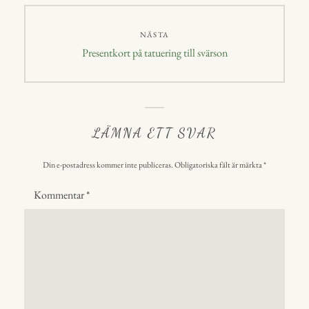
NÄSTA
Nästa
Presentkort på tatuering till svärson
inlägg:
LÄMNA ETT SVAR
Din e-postadress kommer inte publiceras.
Obligatoriska fält är märkta
*
Kommentar
*