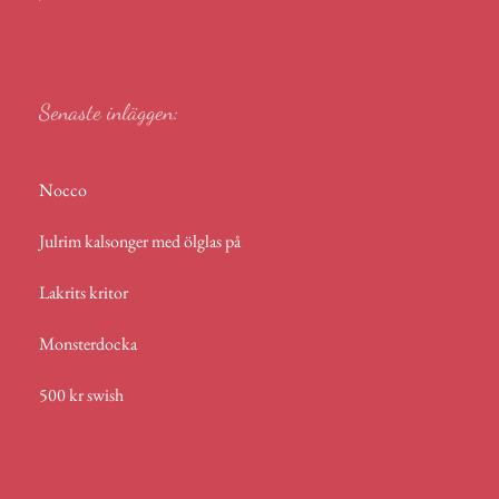
r
p
p
Senaste inläggen:
Nocco
Julrim kalsonger med ölglas på
Lakrits kritor
Monsterdocka
500 kr swish