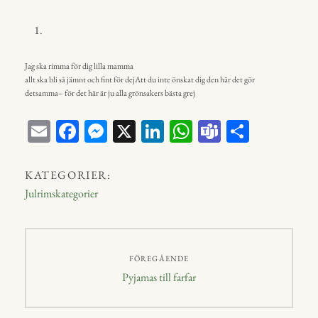
Jag ska rimma för dig lilla mamma
allt ska bli så jämnt och fint för dejAtt du inte önskat dig den här det gör
detsamma– för det här är ju alla grönsakers bästa grej
E
Fa
M
X
Li
W
Te
D
m
ce
ess
nk
ha
a
el
ail
bo
en
ed
ts
m
a
KATEGORIER:
ok
ge
In
A
s
Julrimskategorier
r
p
p
Inläggsnavigering
FÖREGÅENDE
Föregående
Pyjamas till farfar
inlägg: