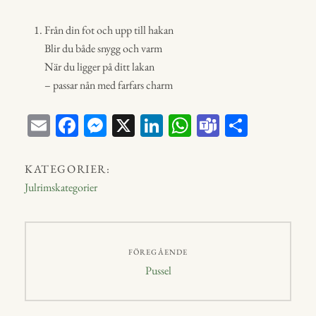
Från din fot och upp till hakan
Blir du både snygg och varm
När du ligger på ditt lakan
– passar nån med farfars charm
E
Fa
M
X
Li
W
Te
D
m
ce
ess
nk
ha
a
el
ail
bo
en
ed
ts
m
a
KATEGORIER:
ok
ge
In
A
s
Julrimskategorier
r
p
p
Inläggsnavigering
FÖREGÅENDE
Föregående
Pussel
inlägg: