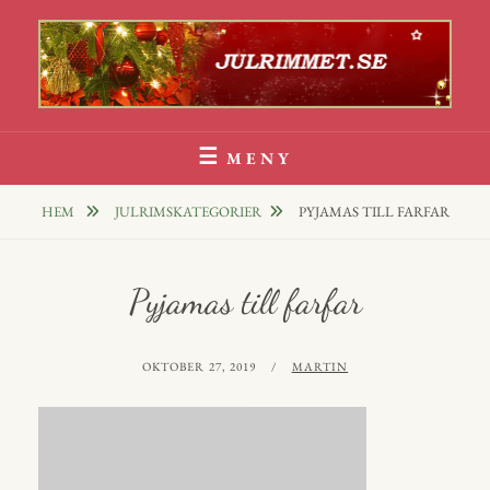
Hoppa
till
innehåll
Julrim Och Julklappsrim
1000 TALS JULRIM TILL DINA JULKLAPPAR
MENY
HEM
JULRIMSKATEGORIER
PYJAMAS TILL FARFAR
Pyjamas till farfar
PUBLICERAT
AV
OKTOBER 27, 2019
MARTIN