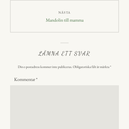
NÄSTA
Nästa
Mandolin till mamma
inlägg:
LÄMNA ETT SVAR
Din e-postadress kommer inte publiceras.
Obligatoriska fält är märkta
*
Kommentar
*