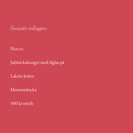
r
p
p
Senaste inläggen:
Nocco
Julrim kalsonger med ölglas på
Lakrits kritor
Monsterdocka
500 kr swish