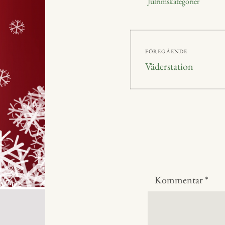
Julrimskategorier
r
Inläggsnavig
FÖREGÅENDE
Föregående
Väderstation
inlägg:
Kommentar
*