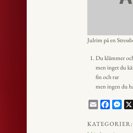
Julrim på en Stressb
Du klämmer oc
men inget du k
fin och rar
men ingen du h
E
Fa
M
m
ce
ess
ail
bo
en
KATEGORIER:
ok
ge