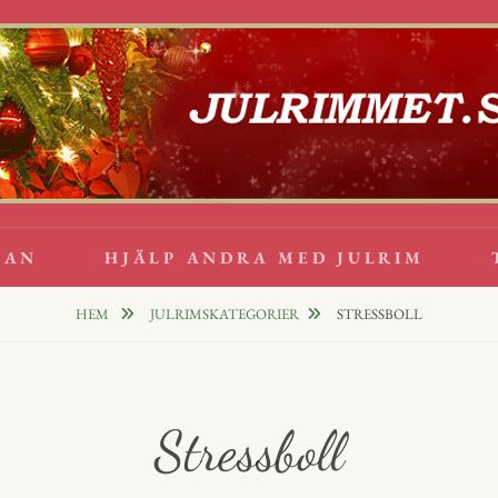
lappsrim
PPAR
GAN
HJÄLP ANDRA MED JULRIM
HEM
JULRIMSKATEGORIER
STRESSBOLL
Stressboll