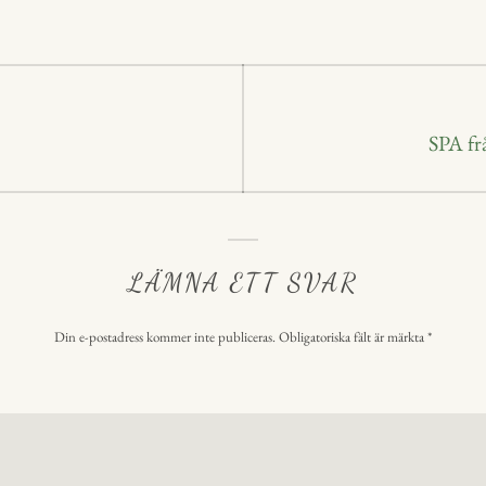
p
p
ering
Nästa
SPA fr
inlägg:
LÄMNA ETT SVAR
Din e-postadress kommer inte publiceras.
Obligatoriska fält är märkta
*