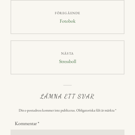
p
Inläggsnavigering
FÖREGÅENDE
Föregående
Fotobok
inlägg:
NÄSTA
Nästa
Stressboll
inlägg:
LÄMNA ETT SVAR
Din e-postadress kommer inte publiceras.
Obligatoriska fält är märkta
*
Kommentar
*