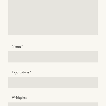
Namn
*
E-postadress
*
Webbplats