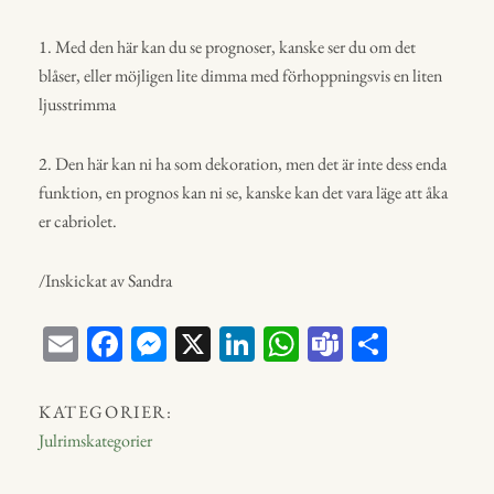
1.
Med den här kan du se prognoser, kanske ser du om det
blåser, eller möjligen lite dimma med förhoppningsvis en liten
ljusstrimma
2.
Den här kan ni ha som dekoration, men det är inte dess enda
funktion, en prognos kan ni se, kanske kan det vara läge att åka
er cabriolet.
/Inskickat av Sandra
E
Fa
M
X
Li
W
Te
D
m
ce
ess
nk
ha
a
el
ail
bo
en
ed
ts
m
a
KATEGORIER:
ok
ge
In
A
s
Julrimskategorier
r
p