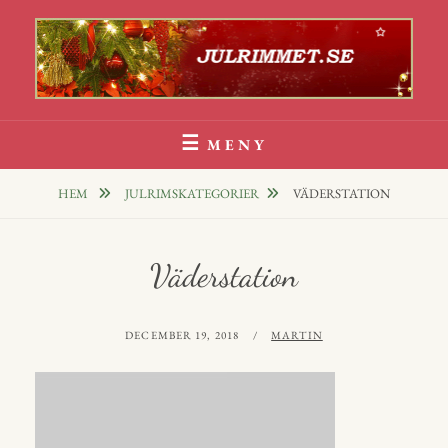
Hoppa
till
innehåll
Julrim Och Julklappsrim
1000 TALS JULRIM TILL DINA JULKLAPPAR
MENY
HEM
JULRIMSKATEGORIER
VÄDERSTATION
Väderstation
PUBLICERAT
AV
DECEMBER 19, 2018
MARTIN