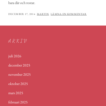
bara där och rostar.
PUBLICERAT
AV
DECEMBER 17, 2014
MARTIN
LÄMNA EN KOMMENTAR
ARKIV
juli 2026
december 2025
november 2025
oktober 2025
mars 2025
februari 2025