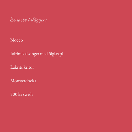
p
Senaste inläggen:
Nocco
Julrim kalsonger med ölglas på
Lakrits kritor
Monsterdocka
500 kr swish