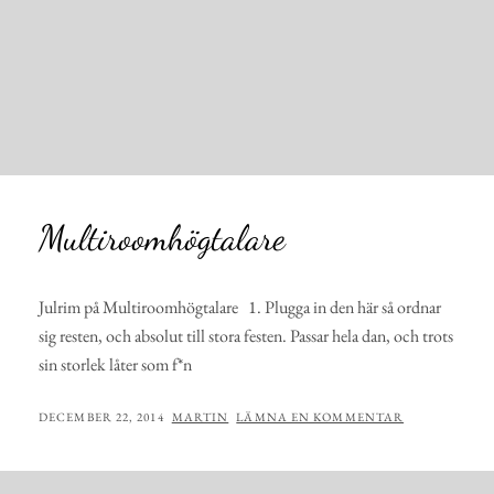
Multiroomhögtalare
Julrim på Multiroomhögtalare 1. Plugga in den här så ordnar
sig resten, och absolut till stora festen. Passar hela dan, och trots
sin storlek låter som f*n
PUBLICERAT
AV
DECEMBER 22, 2014
MARTIN
LÄMNA EN KOMMENTAR