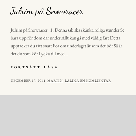
Julrim på Snowracer
Julrim på Snowracer 1. Denna sak ska skänka roliga stunder Se
bara upp för dom där under Allt kan gå med väldig fart Detta
upptäcker du rätt snart För om underlaget är som det bör Så är
det du som kör Lycka till med …
JULRIM
FORTSÄTT LÄSA
PÅ
SNOWRACER
PUBLICERAT
AV
DECEMBER 17, 2014
MARTIN
LÄMNA EN KOMMENTAR