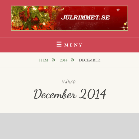
Hoppa
till
innehåll
Julrim Och Julklappsrim
1000 TALS JULRIM TILL DINA JULKLAPPAR
MENY
HEM
2014
DECEMBER
MÅNAD:
December 2014