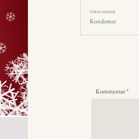
Inläggsnavig
FÖREGÅENDE
Föregående
Kondomer
inlägg:
Kommentar
*