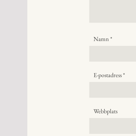
Namn
*
E-postadress
*
Webbplats