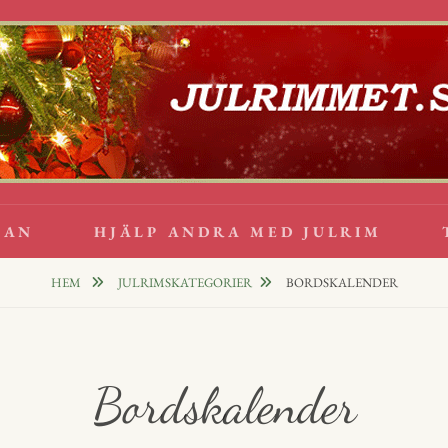
lappsrim
PPAR
GAN
HJÄLP ANDRA MED JULRIM
HEM
JULRIMSKATEGORIER
BORDSKALENDER
Bordskalender