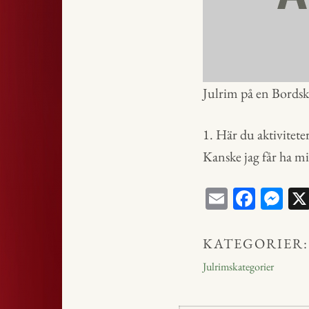
Julrim på en Bords
1. Här du aktivitete
Kanske jag får ha m
E
Fa
M
m
ce
ess
ail
bo
en
KATEGORIER:
ok
ge
Julrimskategorier
r