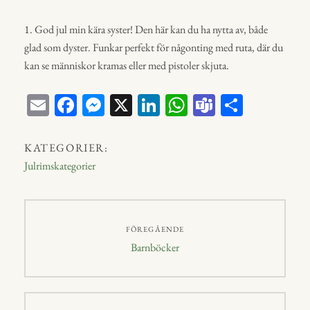
1. God jul min kära syster! Den här kan du ha nytta av, både
glad som dyster. Funkar perfekt för någonting med ruta, där du
kan se människor kramas eller med pistoler skjuta.
E
Fa
M
X
Li
W
Te
D
m
ce
ess
nk
ha
a
el
ail
bo
en
ed
ts
m
a
KATEGORIER:
ok
ge
In
A
s
Julrimskategorier
r
p
p
Inläggsnavigering
FÖREGÅENDE
Föregående
Barnböcker
inlägg: