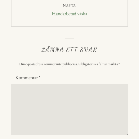
NÄSTA
Nästa
Handarbetad väska
inlägg:
LÄMNA ETT SVAR
Din e-postadress kommer inte publiceras.
Obligatoriska fält är märkta
*
Kommentar
*