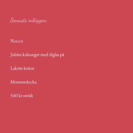
p
Senaste inläggen:
Nocco
Julrim kalsonger med ölglas på
Lakrits kritor
Monsterdocka
500 kr swish