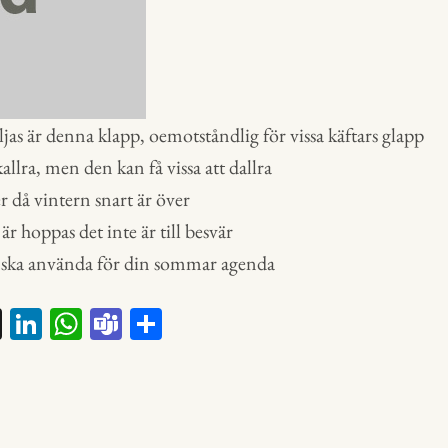
ljas är denna klapp, oemotståndlig för vissa käftars glapp
allra, men den kan få vissa att dallra
 då vintern snart är över
 är hoppas det inte är till besvär
 ska använda för din sommar agenda
X
Li
W
Te
D
nk
ha
a
el
ed
ts
m
a
In
A
s