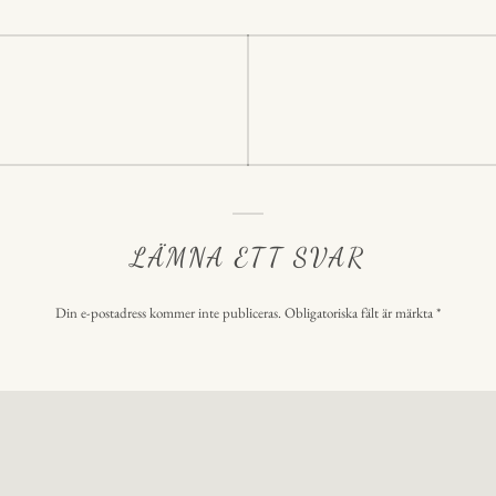
p
p
ering
LÄMNA ETT SVAR
Din e-postadress kommer inte publiceras.
Obligatoriska fält är märkta
*