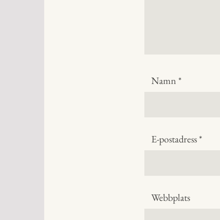
Namn
*
E-postadress
*
Webbplats