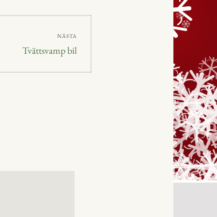
NÄSTA
Nästa
Tvättsvamp bil
inlägg: