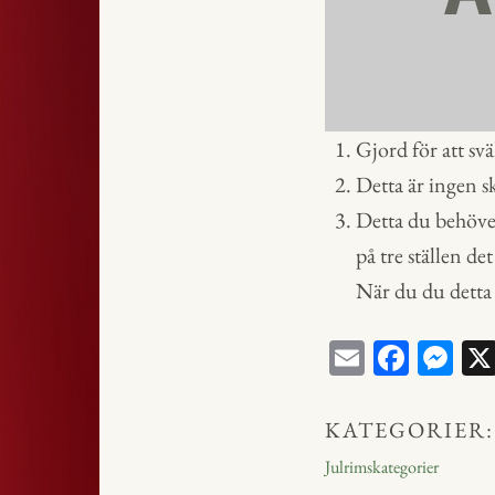
Gjord för att svä
Detta är ingen sk
Detta du behöver
på tre ställen det
När du du detta
E
Fa
M
m
ce
ess
ail
bo
en
KATEGORIER:
ok
ge
Julrimskategorier