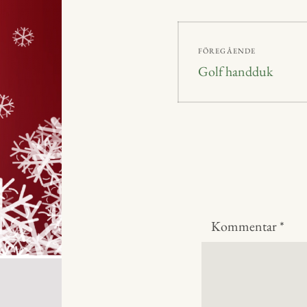
r
Inläggsnavig
FÖREGÅENDE
Föregående
Golf handduk
inlägg:
Kommentar
*